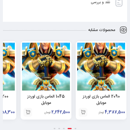
نقد و بررسی
محصولات مشابه
2090 الماس بازی لوردز
1045 الماس بازی لوردز
00
موبایل
موبایل
458,300
2,242,500
4,387,500
تومان
تومان