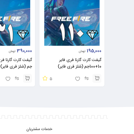
390,000
195,000
تومان
تومان
گیفت کارت گارنا فری فایر
10+100جم (شلز فری فایر)
جم (شلز فری فایر)
5
خدمات مشتریان