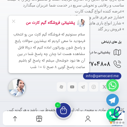
مناسب و رقابتی و تحویلی سریع در خدمت شما عزیزان میگذارد
»عرضه کننده انواع گیفت کارت
»
شارژ جم فری فایر و پین کد گارنا
» شارژ انواع بازی های موبایلی
» فروش ریز گلد
پل های ارتباطی
پشتیبانی ما در تلگرام و واتساپ از 9 صبح تا 11 شب
0936
2704808
info@gamecard.me
0
کلیه حقوق مادی و معنوی برای این سایت محفوظ می باشد و هرگونه کپی
برداری مورد پیگیرد قرار خواهد گرفت.